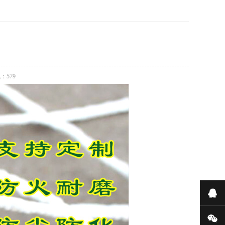
气：
579
在
微